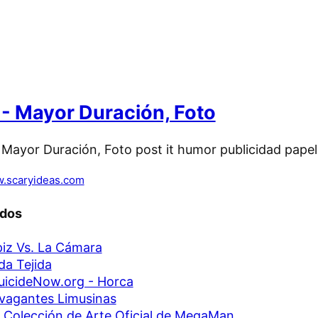
t - Mayor Duración, Foto
.scaryideas.com
ados
piz Vs. La Cámara
a Tejida
icideNow.org - Horca
vagantes Limusinas
Colección de Arte Oficial de MegaMan