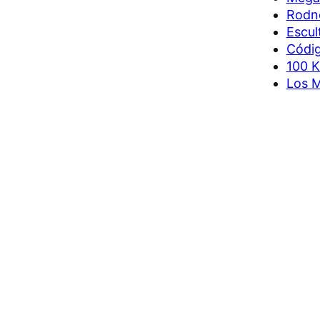
Rodne
Escul
Códig
100 K
Los M