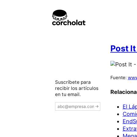
Post I
Fuente:
www
Suscríbete para
recibir los artículos
Relacion
en tu email.
El Lá
Comid
EndSu
Extra
Mega 