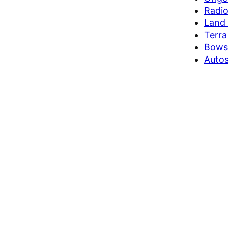
Radio
Land 
Terra
Bows
Auto