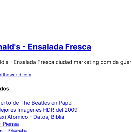
ld's - Ensalada Fresca
oftheworld.com
ados
erto de The Beatles en Papel
ejores Imagenes HDR del 2009
xi Atomico - Datos, Biblia
- Piensa
n - Maceta