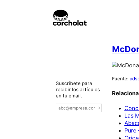
McDona
Fuente:
ads
Suscríbete para
recibir los artículos
Relacion
en tu email.
Conci
Las M
Abaca
Pure 
Orige