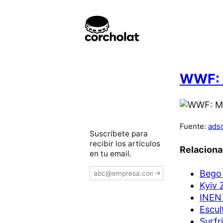
WWF: 
Fuente:
ads
Suscríbete para
recibir los artículos
Relacion
en tu email.
Bego 
Kyiv 
INEN
Escul
Surfr