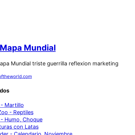
Mapa Mundial
oftheworld.com
ados
- Martillo
Zoo - Reptiles
 - Humo, Choque
turas con Latas
ider - Calendario, Noviembre