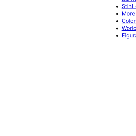
Stihl
More 
Colom
World
Figur