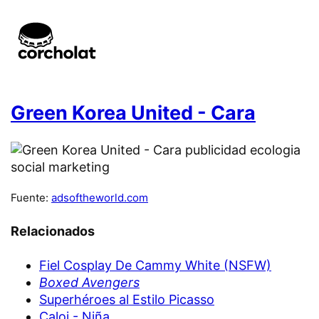
Green Korea United - Cara
Fuente:
adsoftheworld.com
Relacionados
Fiel Cosplay De Cammy White (NSFW)
Boxed Avengers
Superhéroes al Estilo Picasso
Caloi - Niña