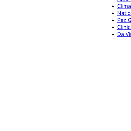
Clima
Natio
Pez G
Clíni
Da Vi