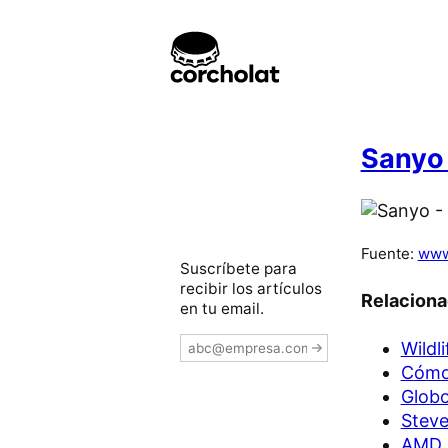
Sanyo 
Fuente:
www
Suscríbete para
recibir los artículos
Relacion
en tu email.
Wildl
Cómo
Globo
Steve
AMD G