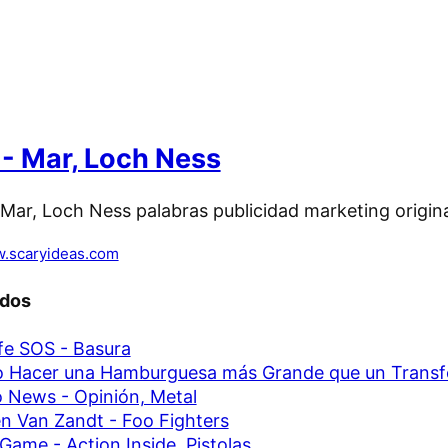
- Mar, Loch Ness
.scaryideas.com
ados
ife SOS - Basura
 Hacer una Hamburguesa más Grande que un Trans
 News - Opinión, Metal
n Van Zandt - Foo Fighters
ame - Action Inside, Pistolas