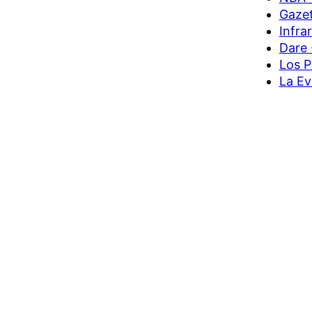
Gazet
Infra
Dare 
Los P
La Ev