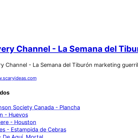
ery Channel - La Semana del Tibu
.scaryideas.com
ados
nson Society Canada - Plancha
n - Huevos
ere - Houston
ies - Estampida de Cebras
 De Aquí, Mortal