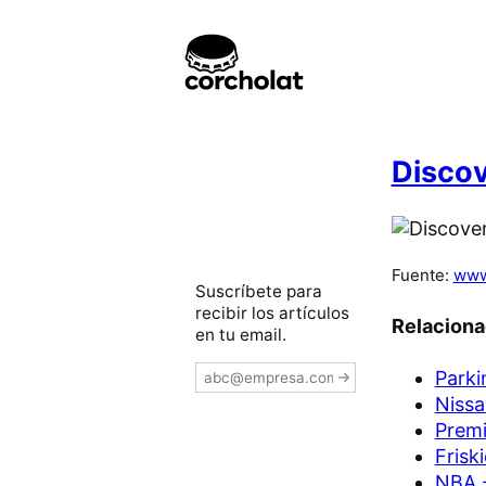
Discov
Fuente:
www
Suscríbete para
recibir los artículos
Relacion
en tu email.
Parki
Nissa
Premi
Frisk
NBA -