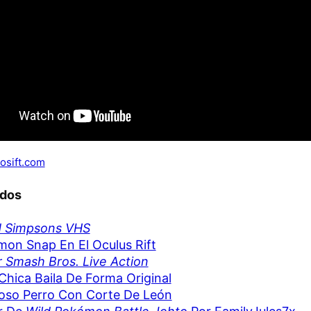
osift.com
ados
d Simpsons VHS
on Snap En El Oculus Rift
 Smash Bros. Live Action
Chica Baila De Forma Original
oso Perro Con Corte De León