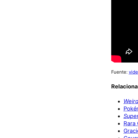
Fuente:
vide
Relacion
Weir
Pokém
Super
Rara 
Graci