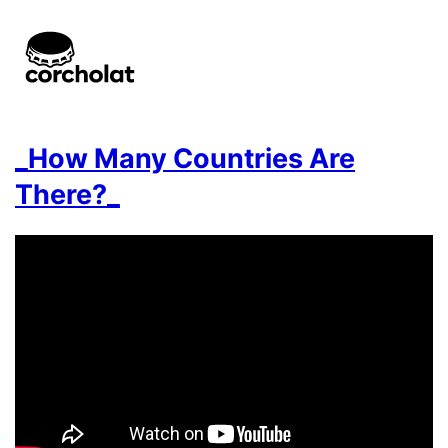
_How Many Countries Are
There?_