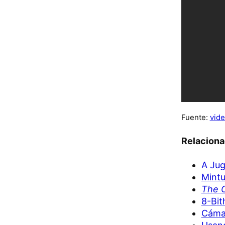
Fuente:
vide
Relacion
A Jug
Mintu
The O
8-Bit
Cámar