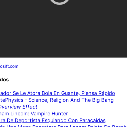
osift.com
ados
ador Se Le Atora Bola En Guante, Piensa Rápido
tePhysics - Science, Religion And The Big Bang
verview Effect
ham Lincoln: Vampire Hunter
a De Deportista Esquiando Con Paracaídas