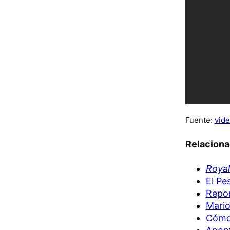
Fuente:
vide
Relacion
Royal
El Pe
Repor
Mario
Cómo