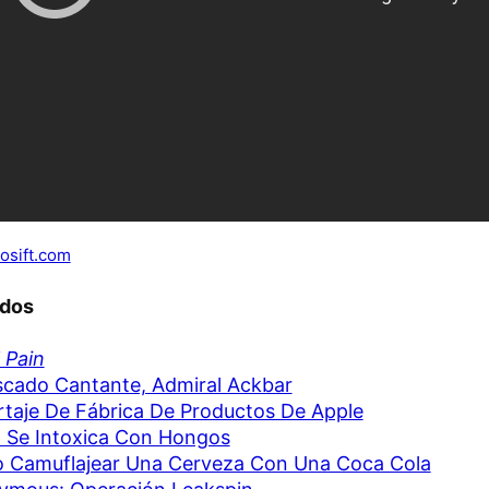
osift.com
ados
 Pain
scado Cantante, Admiral Ackbar
taje De Fábrica De Productos De Apple
 Se Intoxica Con Hongos
 Camuflajear Una Cerveza Con Una Coca Cola