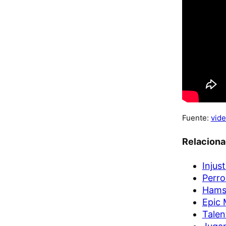
Fuente:
vide
Relacion
Injus
Perro
Hamst
Epic 
Talen