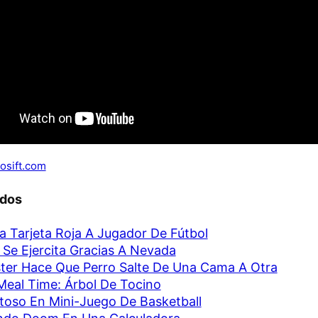
osift.com
ados
ta Tarjeta Roja A Jugador De Fútbol
 Se Ejercita Gracias A Nevada
er Hace Que Perro Salte De Una Cama A Otra
Meal Time: Árbol De Tocino
toso En Mini-Juego De Basketball