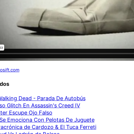
osift.com
ados
alking Dead - Parada De Autobús
so Glitch En Assassin's Creed IV
er Escupe Ojo Falso
Se Emociona Con Pelotas De Juguete
acrónica de Cardozo & El Tuca Ferreti