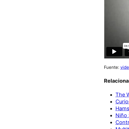
Fuente:
vide
Relacion
The W
Curio
Hamst
Niño 
Contr