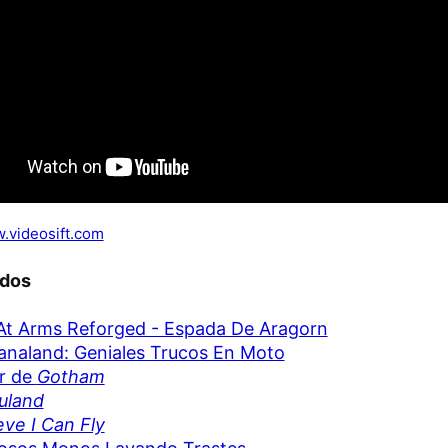
.videosift.com
ados
t Arms Reforged - Espada De Aragorn
analand: Geniales Trucos En Moto
er de
Gotham
uland
ieve I Can Fly