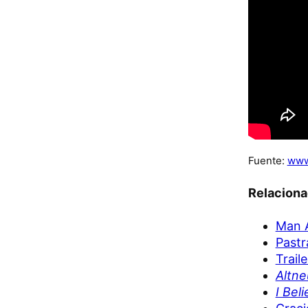
Fuente:
www
Relacion
Man A
Pastr
Trail
Altne
I Bel