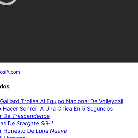
osift.com
ados
Gaillard Trollea Al Equipo Nacional De Volleyball
Hacer Sonreír A Una Chica En 5 Segundos
er De
Trascendence
tas De
Stargate SG-1
er Honesto De
Luna Nueva