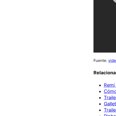
Fuente:
vide
Relacion
Remi 
Cómo 
Trail
Galle
Trail