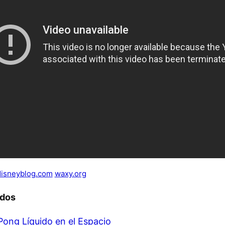
disneyblog.com
waxy.org
ados
Pong Líquido en el Espacio