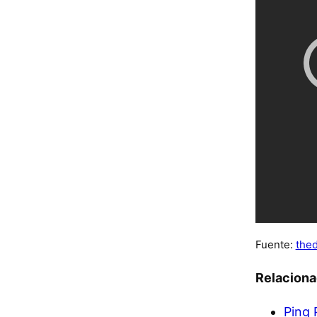
Fuente:
the
Relacion
Ping 