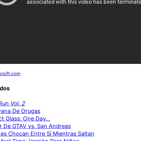
osift.com
ados
un Vol. 2
vana De Orugas
ct Glass: One Day...
er De GTAV vs. San Andreas
nes Chocan Entre Sí Mientras Saltan