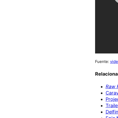
Fuente:
vide
Relacion
Raw R
Cara
Proje
Trail
Delfi