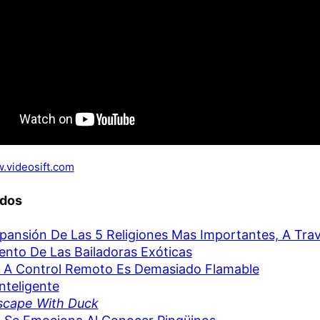
.videosift.com
ados
pansión De Las 5 Religiones Mas Importantes, A Tra
lento De Las Bailadoras Exóticas
 A Control Remoto Es Demasiado Flamable
Inteligente
scape With Duck