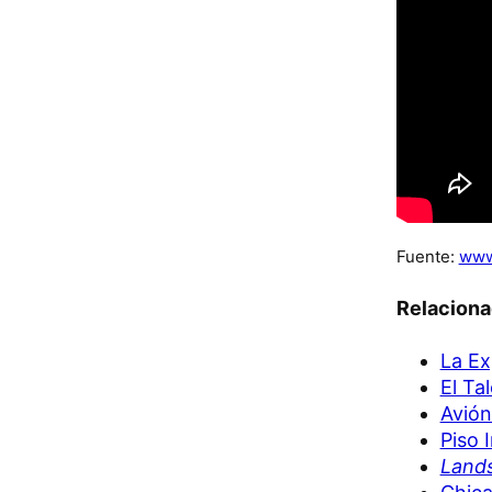
Fuente:
www
Relacion
La Ex
El Ta
Avión
Piso 
Land