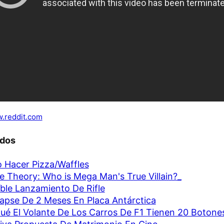
.reddit.com
ados
Hacer Pizza/Waffles
 Theory: Who is Mega Man's True Villain?_
íble Lanzamiento De Rifle
apse De 2 Meses En Placa Antárctica
ué El Volante De Los Carros De F1 Tienen 20 Botone