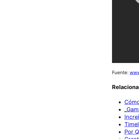
Fuente:
www
Relacion
Cómo 
_Game
Incre
Timel
Por Q