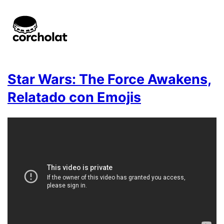
Star Wars: The Force Awakens,
Relatado con Emojis