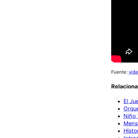
Fuente:
vide
Relacion
El Ju
Orque
Niño 
Mensa
Histo