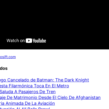
osift.com
ados
ego Cancelado de Batman: The Dark Knight
sta Filarmónica Toca En El Metro
Saluda A Pasajeros De Tren
je De Matrimonio Desde El Cielo De Afghanistan
ria Animada De La Aviación