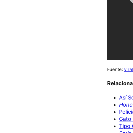
Fuente:
vira
Relacion
Así S
Hones
Polic
Gato 
Tipo