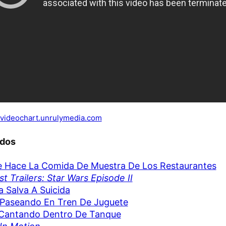
lvideochart.unrulymedia.com
ados
e Hace La Comida De Muestra De Los Restaurantes
t Trailers: Star Wars Episode II
ía Salva A Suicida
Paseando En Tren De Juguete
 Cantando Dentro De Tanque