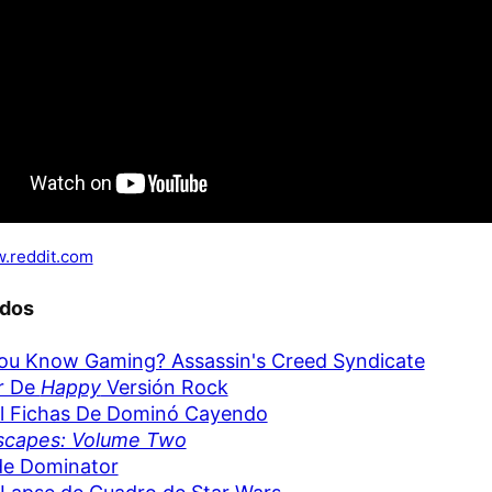
.reddit.com
ados
ou Know Gaming? Assassin's Creed Syndicate
r De
Happy
Versión Rock
l Fichas De Dominó Cayendo
scapes: Volume Two
de Dominator