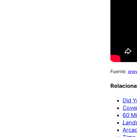
Fuente:
www
Relacion
Did Y
Cove
60 Mi
Land
Arca