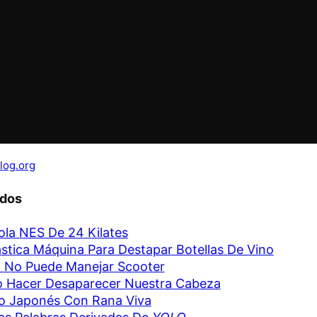
blog.org
ados
la NES De 24 Kilates
stica Máquina Para Destapar Botellas De Vino
 No Puede Manejar Scooter
 Hacer Desaparecer Nuestra Cabeza
llo Japonés Con Rana Viva