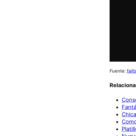
Fuente:
fail
Relacion
Conso
Fantá
Chica
Como
Plati