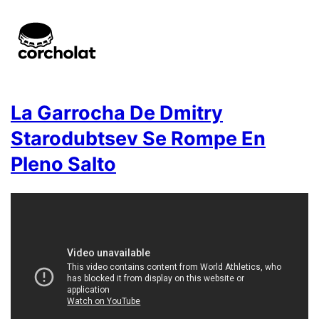
La Garrocha De Dmitry
Starodubtsev Se Rompe En
Pleno Salto