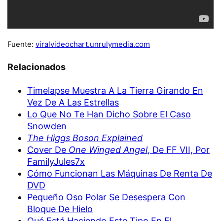
Fuente:
viralvideochart.unrulymedia.com
Relacionados
Timelapse Muestra A La Tierra Girando En
Vez De A Las Estrellas
Lo Que No Te Han Dicho Sobre El Caso
Snowden
The Higgs Boson Explained
Cover De
One Winged Angel
, De FF VII, Por
FamilyJules7x
Cómo Funcionan Las Máquinas De Renta De
DVD
Pequeño Oso Polar Se Desespera Con
Bloque De Hielo
Qué Está Haciendo Este Tipo En El