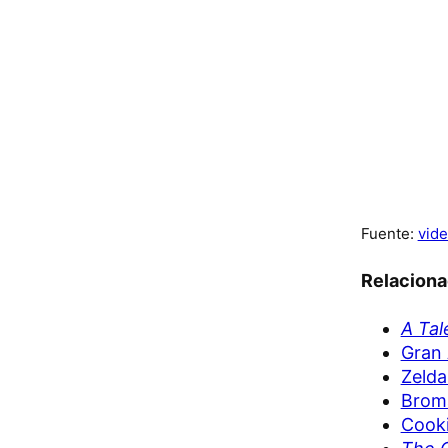
Fuente:
vide
Relacion
A Tal
Gran 
Zelda
Broma
Cooki