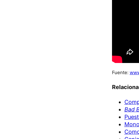
Fuente:
www
Relacion
Compi
Bad B
Puest
Mono
Como