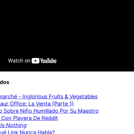
ados
marché - Inglorious Fruits & Vegetables
aur Office: La Venta (Parte 1)
o Sobre Niño Humillado Por Su Maestro
 Con Playera De Reddit
Is Nothing
ué Link Nunca Habla?