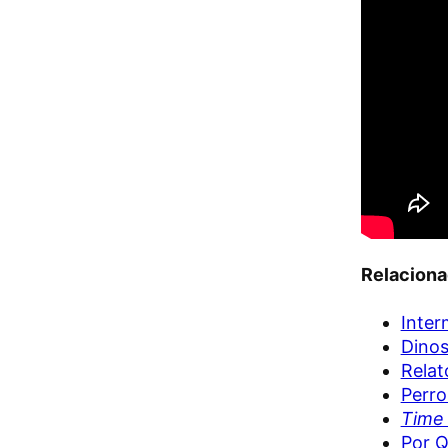
Relacion
Inter
Dinos
Relat
Perro
Time 
Por Q