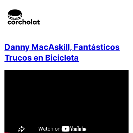
Danny MacAskill, Fantásticos
Trucos en Bicicleta