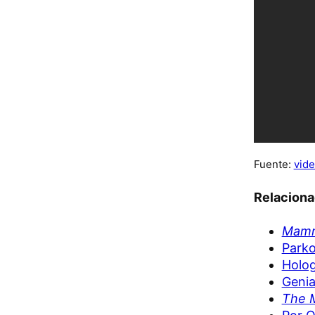
Fuente:
vide
Relacion
Mam
Park
Holog
Genia
The 