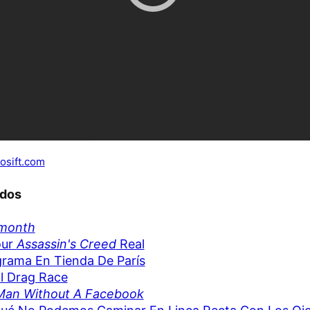
osift.com
ados
month
our
Assassin's Creed
Real
rama En Tienda De París
l Drag Race
Man Without A Facebook