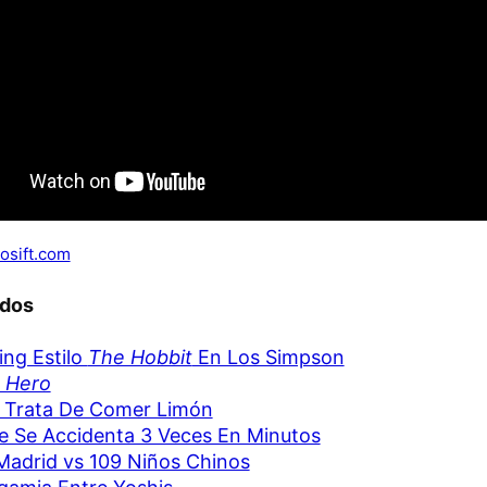
osift.com
ados
ng Estilo
The Hobbit
En Los Simpson
 Hero
 Trata De Comer Limón
 Se Accidenta 3 Veces En Minutos
Madrid vs 109 Niños Chinos