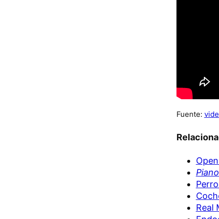
Fuente:
vide
Relacion
Openi
Piano
Perro
Coche
Real 