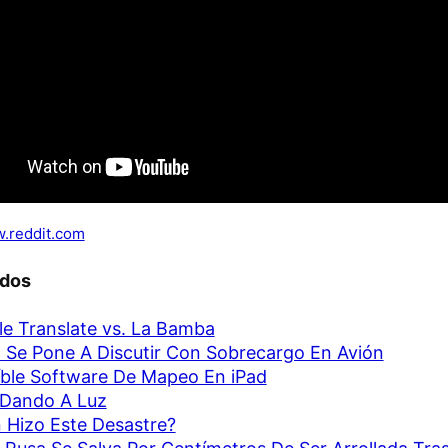
.reddit.com
ados
e Translate vs. La Bamba
 Se Pone A Discutir Con Sobrecargo En Avión
íble Software De Mapeo En iPad
 Dando A Luz
 Hizo Este Desastre?