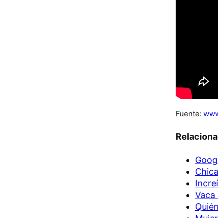
Fuente:
www
Relacion
Googl
Chica
Incre
Vaca
Quién