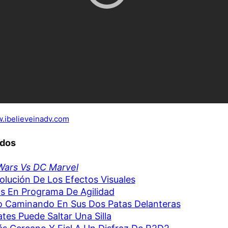
.ibelieveinadv.com
ados
Wars Vs DC Marvel
olución De Los Efectos Visuales
s En Programa De Agilidad
 Caminando En Sus Dos Patas Delanteras
Gates Puede Saltar Una Silla