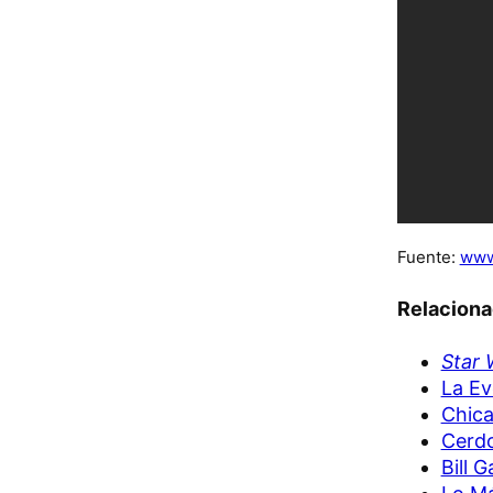
Fuente:
www
Relacion
Star 
La Ev
Chica
Cerdo
Bill 