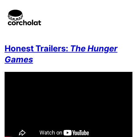
Honest Trailers:
The Hunger
Games