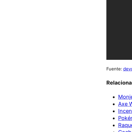
Fuente:
dev
Relacion
Monje
Axe W
Incen
Pokém
Raque