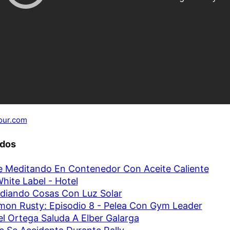
our.com
ados
 Meditando En Contenedor Con Aceite Caliente
hite Label - Hotel
diando Cosas Con Luz Solar
on Rusty: Episodio 8 - Pelea Con Gym Leader
l Ortega Saluda A Elber Galarga