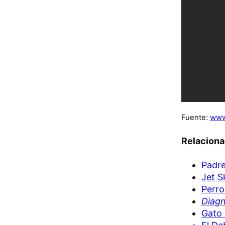
Fuente:
www
Relacion
Padre
Jet S
Perr
Diag
Gato 