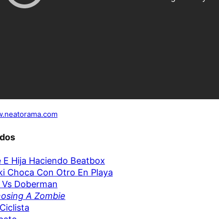
.neatorama.com
ados
 E Hija Haciendo Beatbox
ki Choca Con Otro En Playa
o Vs Doberman
nosing A Zombie
Ciclista