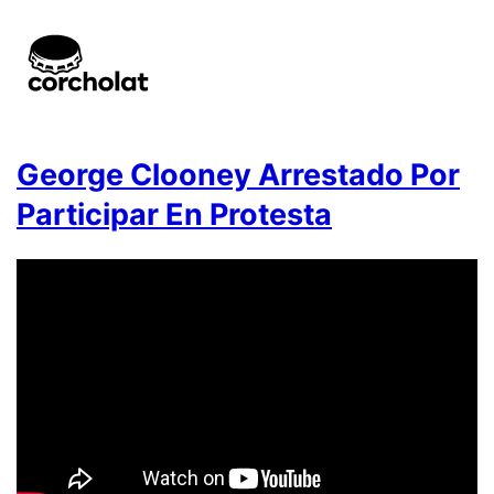
George Clooney Arrestado Por
Participar En Protesta