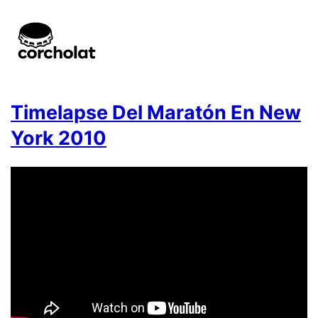
Timelapse Del Maratón En New
York 2010