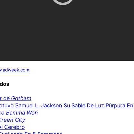
.adweek.com
ados
er de
Gotham
btuvo Samuel L. Jackson Su Sable De Luz Púrpura En
co Bamma Won
reen City
l Cerebro