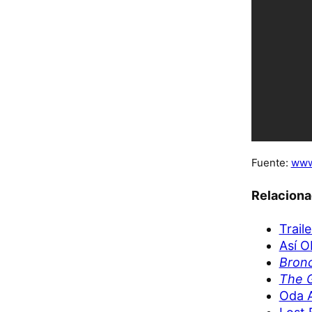
Fuente:
www
Relacion
Trail
Así O
Bron
The G
Oda A