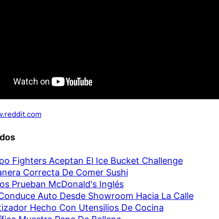
.reddit.com
ados
oo Fighters Aceptan El Ice Bucket Challenge
nera Correcta De Comer Sushi
os Prueban McDonald's Inglés
Conduce Auto Desde Showroom Hacia La Calle
tizador Hecho Con Utensilios De Cocina