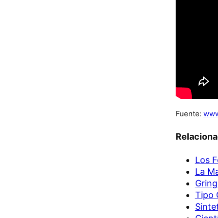
Fuente:
www
Relacion
Los F
La Ma
Gring
Tipo 
Sinte