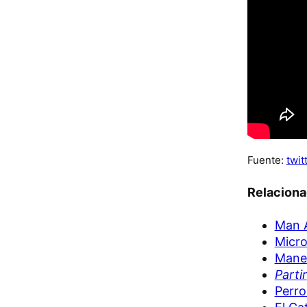
Fuente:
twit
Relacion
Man A
Micro
Maner
Partir
Perro