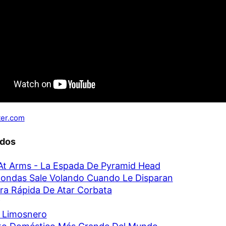
ter.com
ados
t Arms - La Espada De Pyramid Head
ondas Sale Volando Cuando Le Disparan
a Rápida De Atar Corbata
 Limosnero