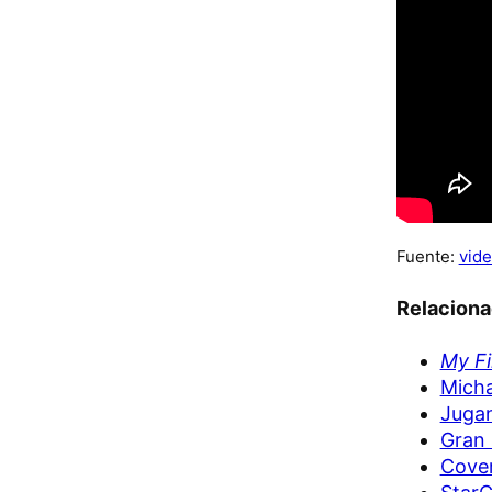
Fuente:
vide
Relacion
My Fi
Micha
Jugan
Gran 
Cover