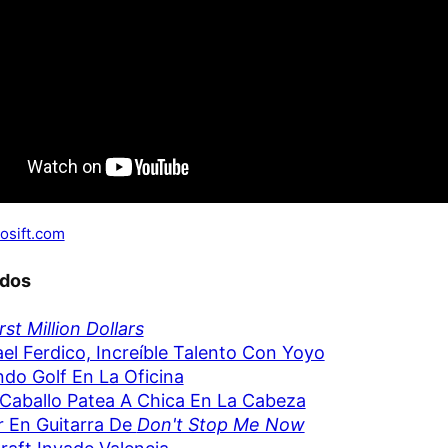
osift.com
ados
rst Million Dollars
el Ferdico, Increíble Talento Con Yoyo
do Golf En La Oficina
Caballo Patea A Chica En La Cabeza
 En Guitarra De
Don't Stop Me Now