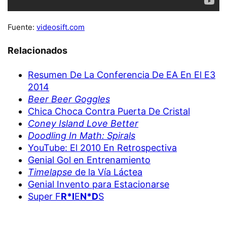
Fuente:
videosift.com
Relacionados
Resumen De La Conferencia De EA En El E3
2014
Beer Beer Goggles
Chica Choca Contra Puerta De Cristal
Coney Island Love Better
Doodling In Math: Spirals
YouTube: El 2010 En Retrospectiva
Genial Gol en Entrenamiento
Timelapse
de la Vía Láctea
Genial Invento para Estacionarse
Super F
R*I
E
N*D
S