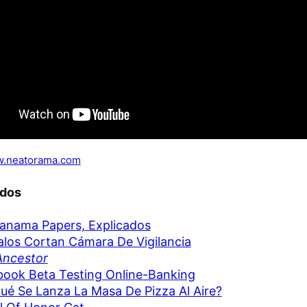
.neatorama.com
ados
anama Papers, Explicados
los Cortan Cámara De Vigilancia
Ancestor
ook Beta Testing Online-Banking
ué Se Lanza La Masa De Pizza Al Aire?