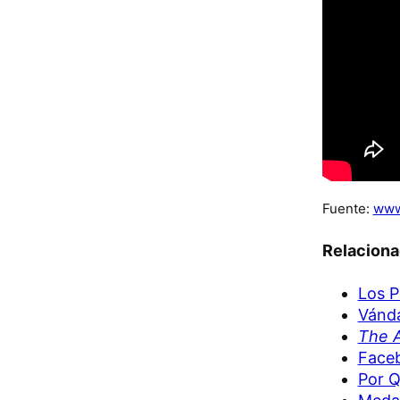
Fuente:
www
Relacion
Los P
Vánda
The 
Faceb
Por Q