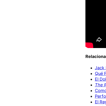
Relacion
Jack 
Qué P
El Do
The R
Como
Perfo
El Re