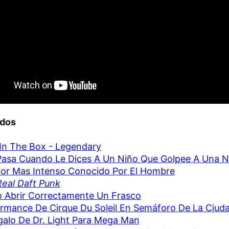
ados
In The Box - Legendary
asa Cuando Le Dices A Un Niño Que Golpee A Una N
lor Mas Intenso Conocido Por El Hombre
eal Daft Punk
 Abrir Correctamente Un Frasco
rmance De Cirque Du Soleil En Semáforo De La Ciud
galo De Dr. Light Para Mega Man