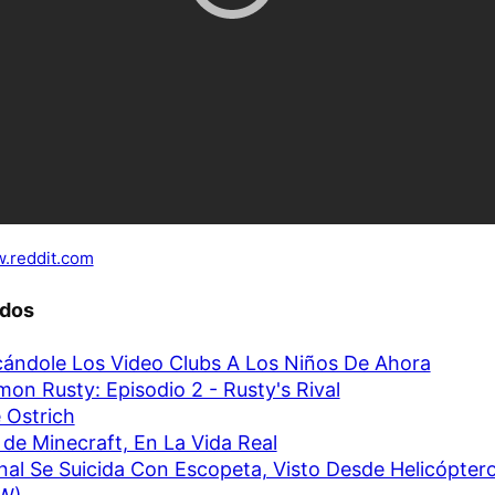
.reddit.com
ados
cándole Los Video Clubs A Los Niños De Ahora
on Rusty: Episodio 2 - Rusty's Rival
 Ostrich
de Minecraft, En La Vida Real
nal Se Suicida Con Escopeta, Visto Desde Helicópter