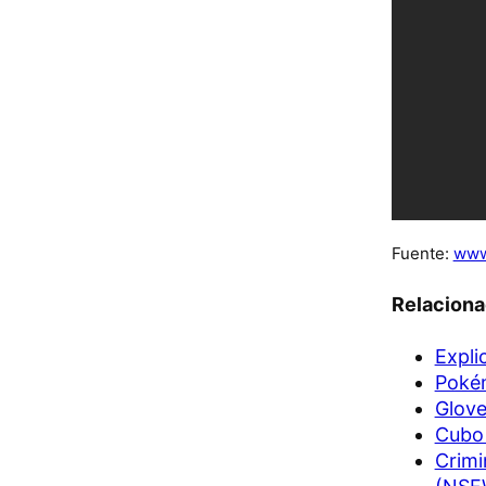
Fuente:
www
Relacion
Expli
Pokém
Glove
Cubo 
Crimi