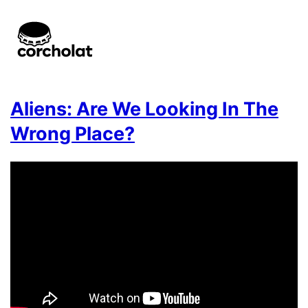
Aliens: Are We Looking In The
Wrong Place?