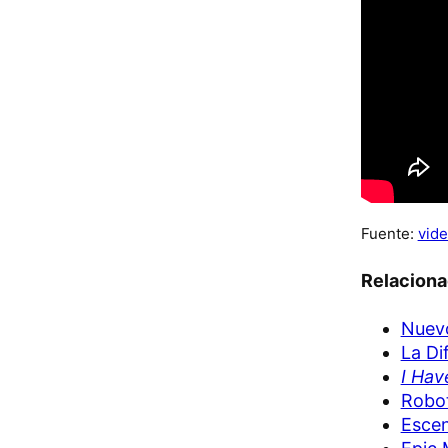
Fuente:
vide
Relacion
Nuevo
La Di
I Hav
Robo
Escen