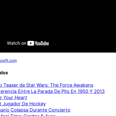
osift.com
ados
 Teaser de Star Wars: The Force Awakens
ferencia Entre La Parada De Pits En 1950 Y 2013
e Your Heart
t Jugador De Hockey
ario Colapsa Durante Concierto