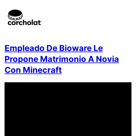
Empleado De Bioware Le
Propone Matrimonio A Novia
Con Minecraft