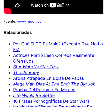
Fuente:
www.reddit.com
Relacionados
Por Qué El CG Es Malo? (Excepto Que No Lo
Es)
Actrices Porno Leen Correos Realmente
Ofensivos
Star Wars Vs Star Trek
The Journey
Ardilla Atrapada En Bolsa De Papas
Mega Man Dies At The End: The Big Job
Prueba Del Racismo En México
Life Would Be Better
10 Frases Pornográficas De Star Wars
Involuntaria Filmación De Accidente En