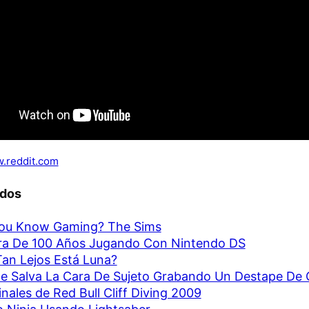
.reddit.com
ados
You Know Gaming? The Sims
ra De 100 Años Jugando Con Nintendo DS
an Lejos Está Luna?
e Salva La Cara De Sujeto Grabando Un Destape D
inales de Red Bull Cliff Diving 2009