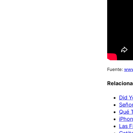
Fuente:
www
Relacion
Did 
Seño
Qué T
iPhon
Las F