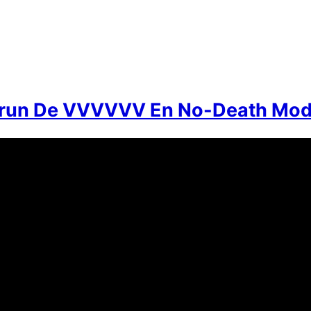
run De VVVVVV En No-Death Mode