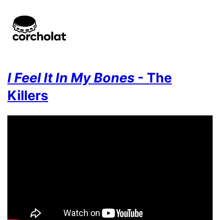
I Feel It In My Bones
- The
Killers